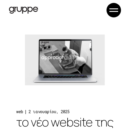
Skip
to
the
content
web
2 ιανουαρίου, 2025
το νέο website της