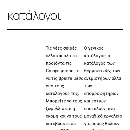
κατάλογοι
Τις νέες σειρές
Ο γενικός
αλλά και όλα τα
κατάλογος, ο
προϊόντα τις
κατάλογος των
Gruppe μπορείτε
θερμαντικών, των
να τις βρείτε μέσα
ανεμιστήρων αλλά
από τους
των
καταλόγους της.
απορροφητήρων
Μπορείτε να τους
και εστιών
ξεφυλλίσετε ή
αποτελούν ένα
ακόμη και να τους
μοναδικό εργαλείο
κατεβάσετε σε
για όσους θέλουν