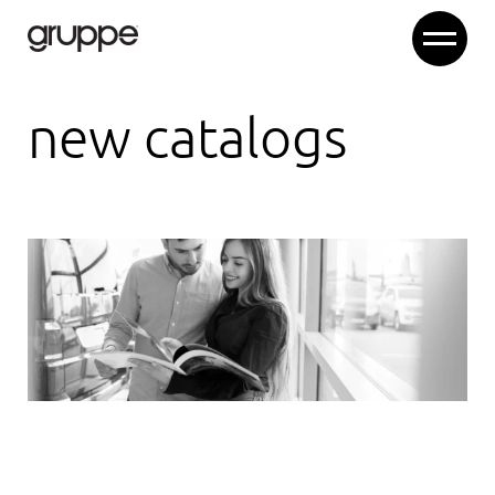
n
e
w
c
a
t
a
l
o
g
s