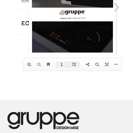
τοποθέτησης
+
εστίες