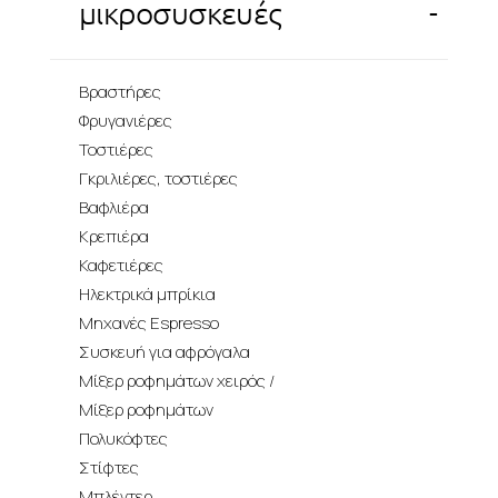
-
μικροσυσκευές
Βραστήρες
Φρυγανιέρες
Τοστιέρες
Γκριλιέρες, τοστιέρες
Βαφλιέρα
Κρεπιέρα
Καφετιέρες
Ηλεκτρικά μπρίκια
Μηχανές Espresso
Συσκευή για αφρόγαλα
Μίξερ ροφημάτων χειρός /
Μίξερ ροφημάτων
Πολυκόφτες
Στίφτες
Μπλέντερ