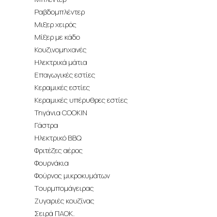
Ραβδομπλέντερ
Μιξερ χειρός
Μίξερ με κάδο
Κουζινομηχανές
Ηλεκτρικά μάτια
Επαγωγικές εστίες
Κεραμικές εστίες
Κεραμικές υπέρυθρες εστίες
Τηγάνια COOKIN
Γάστρα
Ηλεκτρικό BBQ
Φριτέζες αέρος
Φουρνάκια
Φούρνος μικροκυμάτων
Tουρμπομάγειρας
Ζυγαριές κουζίνας
Σειρά ΠΑΟΚ.