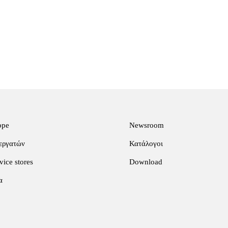
ppe
Newsroom
εργατών
Κατάλογοι
ice stores
Download
α