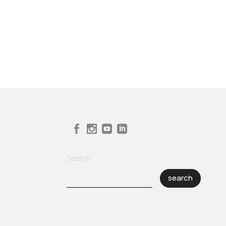
Search
search