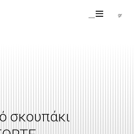
gr
en
ό σκουπάκι