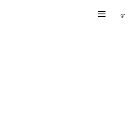
en
gr
en