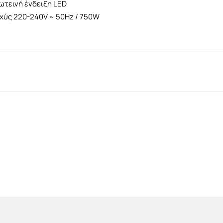
ωτεινή ένδειξη LED
σχύς 220-240V ~ 50Hz / 750W