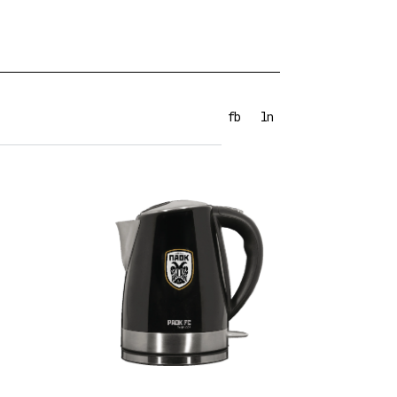
fb
ln