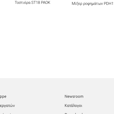
Τοστιέρα ST18 PAOK
Μίξερ ροφημάτων PDH1
uppe
Newsroom
νεργατών
Κατάλογοι