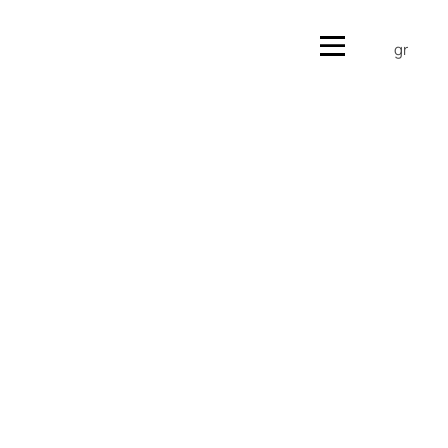
en
gr
en