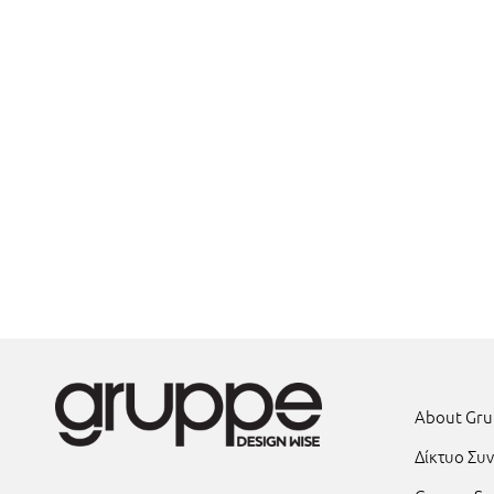
About Gr
Δίκτυο Συ