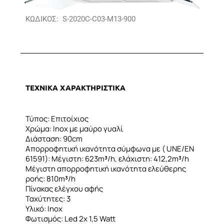
ΚΩΔΙΚΟΣ: S-2020C-C03-M13-900
ΤΕΧΝΙΚΑ ΧΑΡΑΚΤΗΡΙΣΤΙΚΑ
Τύπος: Επιτοίχιος
Χρώμα: Inox με μαύρο γυαλί
Διάσταση: 90cm
Απορροφητική ικανότητα σύμφωνα με ( UNE/EN
61591): Μέγιστη: 623m
³
/h, ελάχιστη: 412,2m
³
/h
Μέγιστη απορροφητική ικανότητα ελεύθερης
ροής: 810m
³
/h
Πίνακας ελέγχου αφής
Ταχύτητες: 3
Υλικό: Inox
Φωτισμός: Led 2x 1,5 Watt