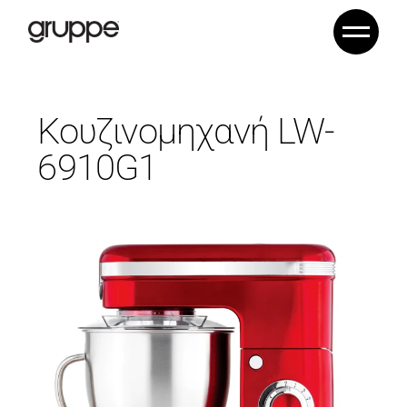
Κουζινομηχανή LW-
6910G1