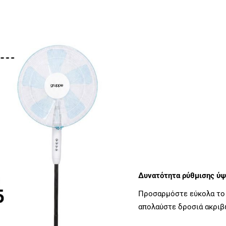
Δυνατότητα ρύθμισης ύψ
Προσαρμόστε εύκολα το 
απολαύστε δροσιά ακριβώ