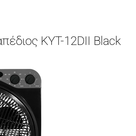
πέδιος KYT-12DII Black