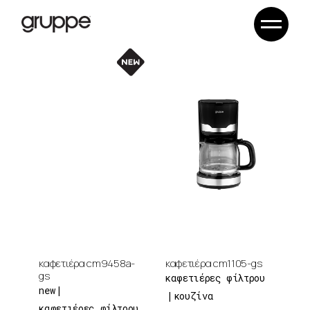
Skip
to
the
content
καφετιέρα cm9458a-
καφετιέρα cm1105-gs
gs
καφετιέρες φίλτρου
new
κουζίνα
καφετιέρες φίλτρου