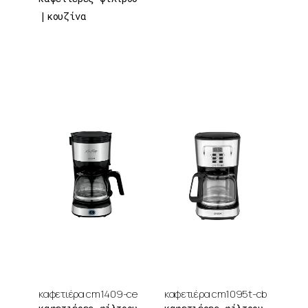
κουζίνα
καφετιέρα cm1409-ce
καφετιέρα cm1095t-cb