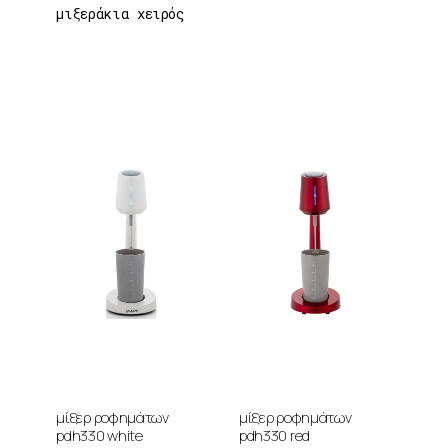
μιξεράκια χειρός
μίξερ ροφημάτων
μίξερ ροφημάτων
pdh330 white
pdh330 red