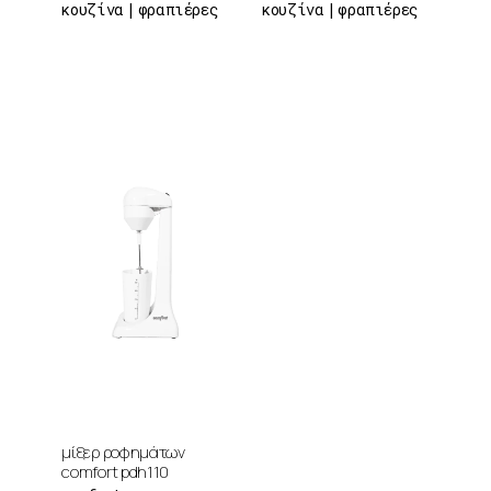
κουζίνα
φραπιέρες
κουζίνα
φραπιέρες
μίξερ ροφημάτων
comfort pdh110