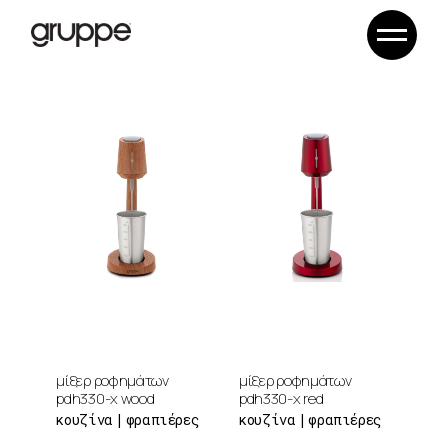
Skip
to
the
content
μίξερ ροφημάτων
μίξερ ροφημάτων
pdh330-x wood
pdh330-x red
κουζίνα
φραπιέρες
κουζίνα
φραπιέρες