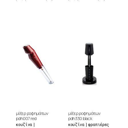
μίξερ ροφημάτων
μίξερ ροφημάτων
pdh007 red
pdh330 black
κουζίνα
κουζίνα
φραπιέρες