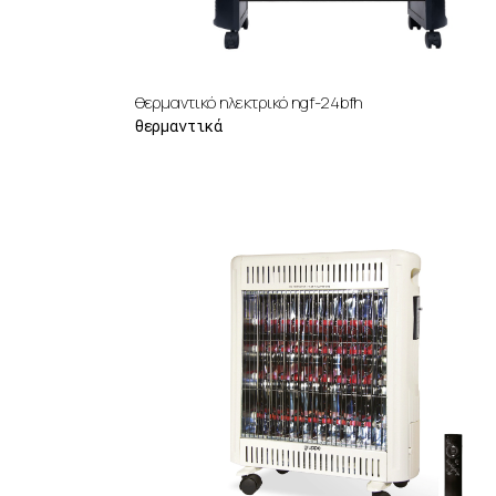
θερμαντικό ηλεκτρικό ngf-24bfh
θερμαντικά