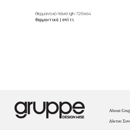
θερμαντικό πάνελ igh-720ws4
θερμαντικά
σπίτι
About Gru
Δίκτυο Συν