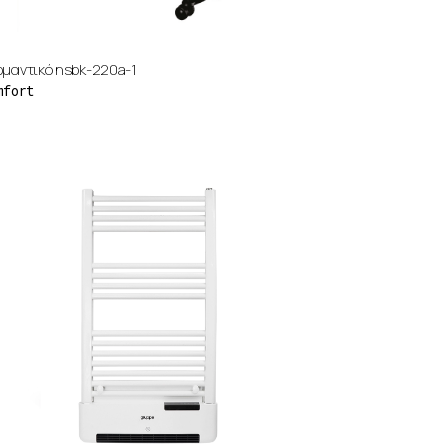
ρμαντικό nsbk-220a-1
mfort