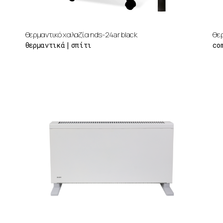
θερμαντικό χαλαζία nds-24ar black
θε
θερμαντικά
σπίτι
co