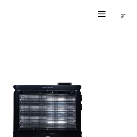
en
gr
en