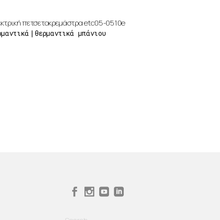
εκτρική πετσετοκρεμάστρα etc05-0510e
ρμαντικά
θερμαντικά μπάνιου