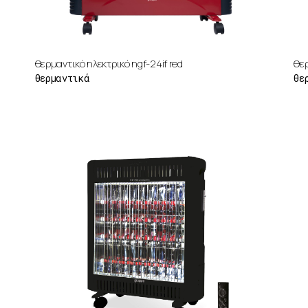
θερμαντικό ηλεκτρικό ngf-24if red
θερ
θερμαντικά
θε