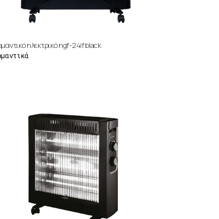
μαντικό ηλεκτρικό ngf-24if black
ρμαντικά