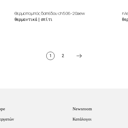
θερμοπομπός δαπέδου ch506-20aew
ηλ
θερμαντικά
σπίτι
θε
1
2
ppe
Newsroom
εργατών
Κατάλογοι