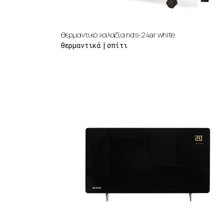
θερμαντικό χαλαζία nds-24ar white
θερμαντικά
σπίτι